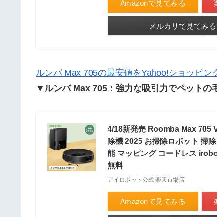
Amazonで見てみる
メルカリで見てみる
ルンバ Max 705の最安値をYahoo!ショッ
▼ルンバ Max 705：強力な吸引力でペッ
4/18新発売 Roomba Max 70
除機 2025 お掃除ロボット 掃
能 マッピング コードレス irob
無料
アイロボット公式 楽天市場店
Amazonで見てみる