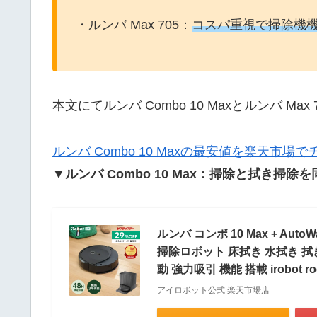
・ルンバ Max 705：
コスパ重視で掃除機
本文にてルンバ Combo 10 Maxとルンバ M
ルンバ Combo 10 Maxの最安値を楽天市場
▼ルンバ Combo 10 Max：掃除と拭き
ルンバ コンボ 10 Max + A
掃除ロボット 床拭き 水拭き 拭
動 強力吸引 機能 搭載 irobot
アイロボット公式 楽天市場店