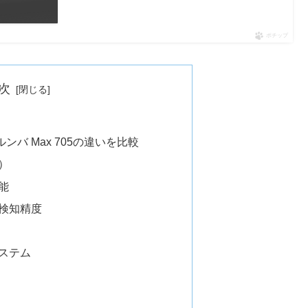
ポチップ
次
とルンバ Max 705の違いを比較
）
能
検知精度
ステム