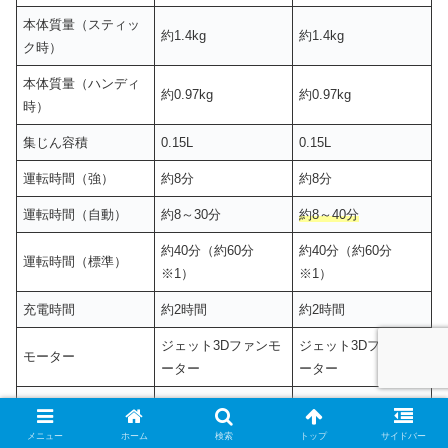
本体質量（スティッ
約1.4kg
約1.4kg
ク時）
本体質量（ハンディ
約0.97kg
約0.97kg
時）
集じん容積
0.15L
0.15L
運転時間（強）
約8分
約8分
運転時間（自動）
約8～30分
約8～40分
約40分（約60分
約40分（約60分
運転時間（標準）
※1）
※1）
充電時間
約2時間
約2時間
ジェット3Dファンモ
ジェット3Dファンモ
モーター
ーター
ーター
自走パワフルスマー
自走パワフルスマー
ヘッド
トヘッド
トヘッド
メニュー
ホーム
検索
トップ
サイドバー