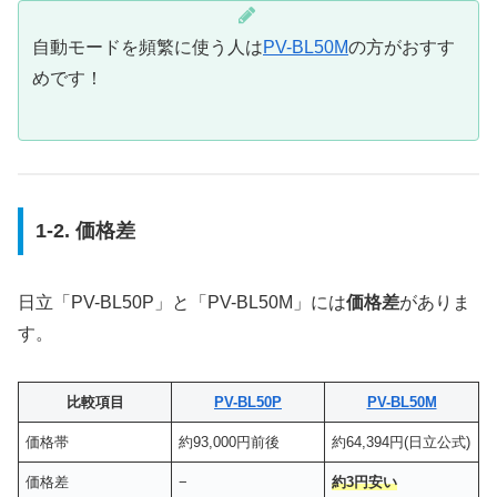
自動モードを頻繁に使う人は
PV-BL50M
の方がおすす
めです！
1-2. 価格差
日立「PV-BL50P」と「PV-BL50M」には
価格差
がありま
す。
比較項目
PV-BL50P
PV-BL50M
価格帯
約93,000円前後
約64,394円(日立公式)
価格差
−
約
3
円安い