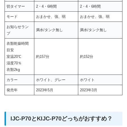
切タイマー
2・4・6時間
2・4・6時間
モード
おまかせ、強、弱
おまかせ、強、弱
お知らせラン
満水/タンク無し
満水/タンク無し
プ
衣類乾燥時間
目安
室温20℃
約157分
約152分
湿度70％
衣類2kg
カラー
ホワイト、グレー
ホワイト
発売年
2023年5月
2023年3月
IJC-P70とKIJC-P70どっちがおすすめ？