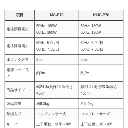
項目
IJC-P70
KIJC-P70
50Hz: 180W
50Hz: 180W
定格消費電力
60Hz: 190W
60Hz: 190W
50Hz: 5.9L/日
50Hz: 5.9L/日
定格除湿能力
60Hz: 7.3L/日
60Hz: 7.3L/日
水タンク容量
2.5L
2.5L
電源コード長
約2m
約2m
さ
幅24.4x奥行23.3x高さ
幅24.4x奥行23.3x高さ
商品サイズ
43cm
43cm
製品質量
約8.3kg
約8.4kg
除湿方式
コンプレッサー式
コンプレッサー式
ルーバー
上下手動、水平～90°
上下自動、10～90°