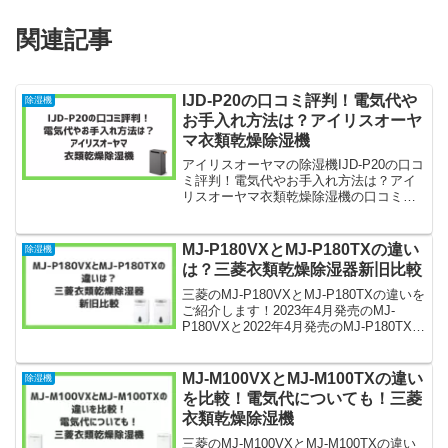
関連記事
IJD-P20の口コミ評判！電気代や
除湿機
お手入れ方法は？アイリスオーヤ
マ衣類乾燥除湿機
アイリスオーヤマの除湿機IJD-P20の口コ
ミ評判！電気代やお手入れ方法は？アイ
リスオーヤマ衣類乾燥除湿機の口コミや
評判についてご紹介します！気になる電
気代についてもまとめました。アイリス
オーヤマのIJD-P20は2023年5月に発売し
MJ-P180VXとMJ-P180TXの違い
除湿機
た、...
は？三菱衣類乾燥除湿器新旧比較
三菱のMJ-P180VXとMJ-P180TXの違いを
ご紹介します！2023年4月発売のMJ-
P180VXと2022年4月発売のMJ-P180TXは
どちらも三菱のハイパワータイプの衣類
乾燥除湿機です。MJ-P180VXとMJ-
P180TXの違...
MJ-M100VXとMJ-M100TXの違い
除湿機
を比較！電気代についても！三菱
衣類乾燥除湿機
三菱のMJ-M100VXとMJ-M100TXの違い