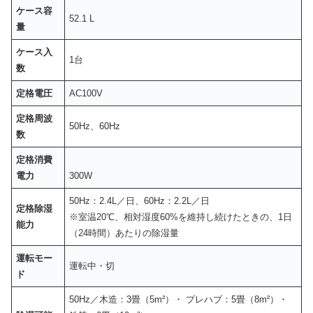
ケース容
52.1 L
量
ケース入
1台
数
定格電圧
AC100V
定格周波
50Hz、60Hz
数
定格消費
電力
300W
50Hz：2.4L／日、60Hz：2.2L／日
定格除湿
※室温20℃、相対湿度60%を維持し続けたときの、1日
能力
（24時間）あたりの除湿量
運転モー
運転中・切
ド
50Hz／木造：3畳（5m²）・ プレハブ：5畳（8m²）・