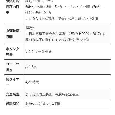
除湿可能
鉄筋：6畳（10m²）
面積の目
60Hz／木造：3畳（5m²）・ プレハブ：4畳（7m²）・
安
鉄筋：6畳（9m²）
※JEMA（日本電機工業会）規格に基づいた数値
182分
衣類乾燥
※日本電機工業会自主基準（JEMA-HD090：2017）に
時間
基づき以下の条件のもとで試験を行った値
水タンク
約2.0Lで自動停止
容量
コードの
約1.6m
長さ
切タイマ
4／8時間
ー
安全装置
切り忘れ防止装置、転倒時安全装置
保証期間
お買い上げ日より1年間