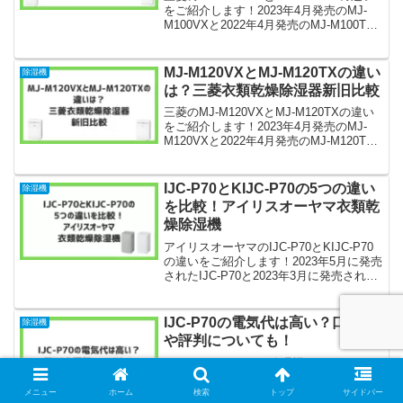
をご紹介します！2023年4月発売のMJ-
M100VXと2022年4月発売のMJ-M100TX
はどちらも三菱の衣類の乾きムラを検知
する「ムーブアイ」搭載の衣類乾燥除湿
機です。MJ-M100V...
MJ-M120VXとMJ-M120TXの違い
除湿機
は？三菱衣類乾燥除湿器新旧比較
三菱のMJ-M120VXとMJ-M120TXの違い
をご紹介します！2023年4月発売のMJ-
M120VXと2022年4月発売のMJ-M120TX
はどちらも衣類の乾きムラを検知する
「ムーブアイ」・ふとん乾燥モード・少
量衣類集中乾燥モードを搭載...
IJC-P70とKIJC-P70の5つの違い
除湿機
を比較！アイリスオーヤマ衣類乾
燥除湿機
アイリスオーヤマのIJC-P70とKIJC-P70
の違いをご紹介します！2023年5月に発売
されたIJC-P70と2023年3月に発売された
KIJC-P70は、衣類乾燥もできる除湿機で
す。アイリスオーヤマのIJC-P70とKIJC-
P70の...
IJC-P70の電気代は高い？口コミ
除湿機
や評判についても！
アイリスオーヤマの除湿機IJC-P70の口コ
ミや評判についてご紹介します！気にな
る電気代についてもまとめました。アイ
メニュー
ホーム
検索
トップ
サイドバー